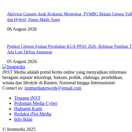
Aktivitas Gunung Anak Krakatau Meningkat, PVMBG Rekam Gempa Vul
dan Hybrid, Status Masih Siaga
06 August 2026
Pemkot Cilegon Ajukan Perubahan KUA-PPAS 2026, Robinsar Pastikan T
Ada Lagi Defisit Anggaran
05 August 2026
iNST Media adalah portal berita online yang menyajikan informasi
beragam seputar teknologi, hukum, politik, olahraga, pendidikan,
wisata dan lifestyle di Banten, Nasional hingga Internasional
Contact us:
instmedianetwork@gmail.com
Tentang iNST
Pedoman Media Cyber
Hubungi Kami
Redaksi iNst-Media
Info Iklan
© Instmedia 2025