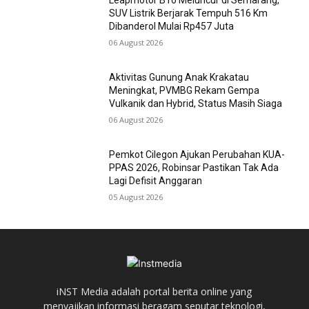
Leapmotor B10 Meluncur di Semarang,
SUV Listrik Berjarak Tempuh 516 Km
Dibanderol Mulai Rp457 Juta
06 August 2026
Aktivitas Gunung Anak Krakatau
Meningkat, PVMBG Rekam Gempa
Vulkanik dan Hybrid, Status Masih Siaga
06 August 2026
Pemkot Cilegon Ajukan Perubahan KUA-
PPAS 2026, Robinsar Pastikan Tak Ada
Lagi Defisit Anggaran
05 August 2026
iNST Media adalah portal berita online yang
menyajikan informasi beragam seputar teknologi,