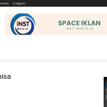
outube
Instagram
EHATAN
OLAHRAGA
HUKRIM
TEKNOLOGI
PEND
nisa