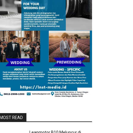
MOST READ
Leapmotor B10 Meluncur di