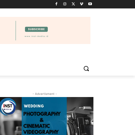
IDIKAN
WISATA
PELUANG USAHA
VIDEO
MORE
- Advertisment -