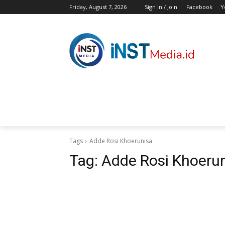
Friday, August 7, 2026
Sign in / Join
Facebook
Y
HOME
BERITA
HIBURAN
KES
Tags
Adde Rosi Khoerunisa
Tag:
Adde Rosi Khoeru