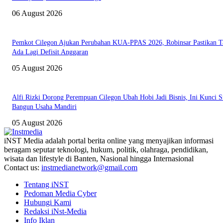
06 August 2026
Pemkot Cilegon Ajukan Perubahan KUA-PPAS 2026, Robinsar Pastikan T
Ada Lagi Defisit Anggaran
05 August 2026
Alfi Rizki Dorong Perempuan Cilegon Ubah Hobi Jadi Bisnis, Ini Kunci S
Bangun Usaha Mandiri
05 August 2026
iNST Media adalah portal berita online yang menyajikan informasi
beragam seputar teknologi, hukum, politik, olahraga, pendidikan,
wisata dan lifestyle di Banten, Nasional hingga Internasional
Contact us:
instmedianetwork@gmail.com
Tentang iNST
Pedoman Media Cyber
Hubungi Kami
Redaksi iNst-Media
Info Iklan