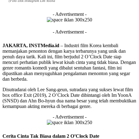
(Foto Dok Instagram Lim Yoona
- Advertisement -
- Advertisement -
JAKARTA, INSTMedia.id
– Industri film Korea kembali
memanjakan penonton dengan karya terbarunya yang unik dan
penuh daya tarik. Kali ini, film berjudul 2
O’Clock
Date siap
mencuri perhatian publik lewat kisah cinta yang tidak biasa. Dengan
genre romantis komedi yang dibalut sentuhan fantasi, film ini
dipastikan akan menyuguhkan pengalaman menonton yang segar
dan berbeda.
Disutradarai oleh Lee Sang-
geun
, sutradara yang sukses lewat film
box office Exit (2019), 2
O’Clock
Date dibintangi oleh
Im
YoonA
(SNSD) dan
Ahn
Bo-hyun
dua nama besar yang telah membuktikan
kemampuan akting mereka di berbagai genre.
- Advertisement -
Cerita Cinta Tak Biasa dalam 2
O’Clock
Date