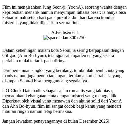
Film ini mengisahkan Jung Seon-ji (
YoonA
), seorang wanita dengan
kepribadian menarik namun menyimpan rahasia besar: ia hanya bisa
keluar rumah setiap hari pada pukul 2 dini hari karena kondisi
misterius yang tidak dijelaskan secara rinci.
- Advertisement -
Dalam keheningan malam kota Seoul, ia sering berpapasan dengan
Gil-goo (
Ahn
Bo-hyun
), tetangga satu apartemen yang secara
perlahan mulai tertarik pada dirinya.
Dari pertemuan singkat yang berulang, tumbuhlah benih cinta yang
manis
namun juga penuh tantangan, terutama karena rahasia yang
disimpan Seon-ji bisa mengguncang segalanya.
2
O’Clock
Date hadir sebagai sajian romantis yang tak biasa,
memadukan kehangatan cinta dengan misteri yang menggelitik.
Diperkuat oleh visual yang menawan dan akting solid dari
YoonA
dan
Ahn
Bo-hyun
, film ini sangat cocok bagi kamu yang mencari
hiburan ringan namun tetap bermakna.
Jangan lewatkan penayangannya di bulan Desember 2025!