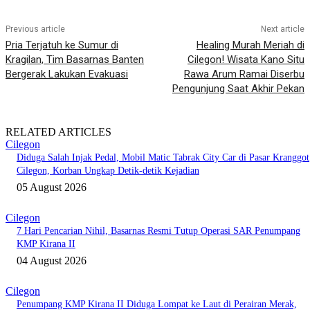
Previous article
Next article
Pria Terjatuh ke Sumur di
Healing Murah Meriah di
Kragilan, Tim Basarnas Banten
Cilegon! Wisata Kano Situ
Bergerak Lakukan Evakuasi
Rawa Arum Ramai Diserbu
Pengunjung Saat Akhir Pekan
RELATED ARTICLES
Cilegon
Diduga Salah Injak Pedal, Mobil Matic Tabrak City Car di Pasar Kranggot
Cilegon, Korban Ungkap Detik-detik Kejadian
05 August 2026
Cilegon
7 Hari Pencarian Nihil, Basarnas Resmi Tutup Operasi SAR Penumpang
KMP Kirana II
04 August 2026
Cilegon
Penumpang KMP Kirana II Diduga Lompat ke Laut di Perairan Merak,