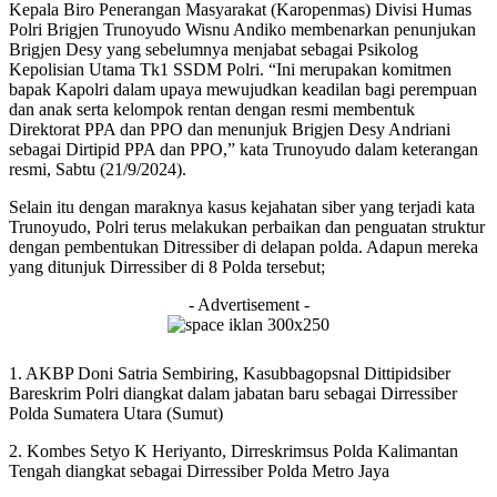
Kepala Biro Penerangan Masyarakat (Karopenmas) Divisi Humas
Polri Brigjen Trunoyudo Wisnu Andiko membenarkan penunjukan
Brigjen Desy yang sebelumnya menjabat sebagai Psikolog
Kepolisian Utama Tk1 SSDM Polri. “Ini merupakan komitmen
bapak Kapolri dalam upaya mewujudkan keadilan bagi perempuan
dan anak serta kelompok rentan dengan resmi membentuk
Direktorat PPA dan PPO dan menunjuk Brigjen Desy Andriani
sebagai Dirtipid PPA dan PPO,” kata Trunoyudo dalam keterangan
resmi, Sabtu (21/9/2024).
Selain itu dengan maraknya kasus kejahatan siber yang terjadi kata
Trunoyudo, Polri terus melakukan perbaikan dan penguatan struktur
dengan pembentukan Ditressiber di delapan polda. Adapun mereka
yang ditunjuk Dirressiber di 8 Polda tersebut;
- Advertisement -
1. AKBP Doni Satria Sembiring, Kasubbagopsnal Dittipidsiber
Bareskrim Polri diangkat dalam jabatan baru sebagai Dirressiber
Polda Sumatera Utara (Sumut)
2. Kombes Setyo K Heriyanto, Dirreskrimsus Polda Kalimantan
Tengah diangkat sebagai Dirressiber Polda Metro Jaya