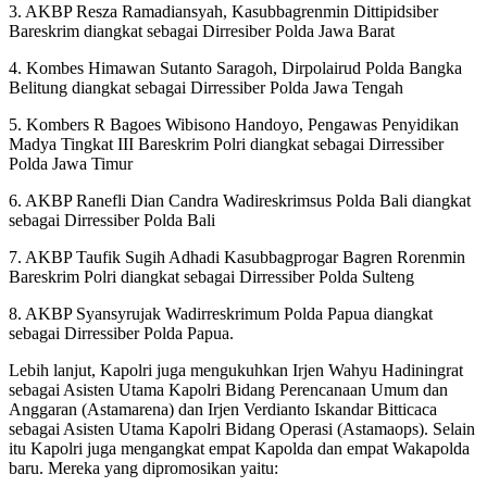
3. AKBP Resza Ramadiansyah, Kasubbagrenmin Dittipidsiber
Bareskrim diangkat sebagai Dirresiber Polda Jawa Barat
4. Kombes Himawan Sutanto Saragoh, Dirpolairud Polda Bangka
Belitung diangkat sebagai Dirressiber Polda Jawa Tengah
5. Kombers R Bagoes Wibisono Handoyo, Pengawas Penyidikan
Madya Tingkat III Bareskrim Polri diangkat sebagai Dirressiber
Polda Jawa Timur
6. AKBP Ranefli Dian Candra Wadireskrimsus Polda Bali diangkat
sebagai Dirressiber Polda Bali
7. AKBP Taufik Sugih Adhadi Kasubbagprogar Bagren Rorenmin
Bareskrim Polri diangkat sebagai Dirressiber Polda Sulteng
8. AKBP Syansyrujak Wadirreskrimum Polda Papua diangkat
sebagai Dirressiber Polda Papua.
Lebih lanjut, Kapolri juga mengukuhkan Irjen Wahyu Hadiningrat
sebagai Asisten Utama Kapolri Bidang Perencanaan Umum dan
Anggaran (Astamarena) dan Irjen Verdianto Iskandar Bitticaca
sebagai Asisten Utama Kapolri Bidang Operasi (Astamaops). Selain
itu Kapolri juga mengangkat empat Kapolda dan empat Wakapolda
baru. Mereka yang dipromosikan yaitu: