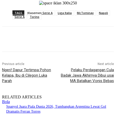
TAGS
Klasemen Serie A
Liga Italia
McTominay
Napoli
Serie A
Torino
Previous article
Next article
Ngeri! Dapur Tertimpa Pohon
Pelaku Perdagangan Cula
Kelapa, Ibu di Cilegon Luka
Badak Jawa Akhirnya Dibui usai
Parah
MA Batalkan Vonis Bebas
RELATED ARTICLES
Bola
Spanyol Juara Piala Dunia 2026, Tumbangkan Argentina Lewat Gol
Dramatis Ferran Torres