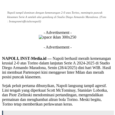
Napoli tampil dominan dengan kemenangan 2-0 atas Torino, memimpin puncak
klasemen Serie A setelah aksi gemilang di Stadio Diego Armando Maradona. (Foto
: Instagram/officialscnapoli)
- Advertisement -
- Advertisement -
NAPOLI, INST-Media.id —
Napoli berhasil meraih kemenangan
krusial 2-0 atas Torino dalam lanjutan Serie A 2024-2025 di Stadio
Diego Armando Maradona, Senin (28/4/2025) dini hari WIB. Hasil
ini membuat Partenopei kini menggeser Inter Milan dan meraih
posisi puncak klasemen.
Sejak peluit pertama dibunyikan, Napoli langsung tampil agresif.
Lini tengah yang diperkuat Scott McTominay, Stanislav Lobotka,
dan Piotr Zielinski mendominasi pertandingan, mengendalikan
permainan dan menghambat aliran bola Torino. Meski begitu,
Torino tetap memberikan perlawanan keras.