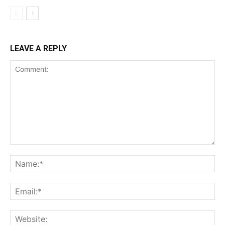
LEAVE A REPLY
Comment:
Na
Ema
Web