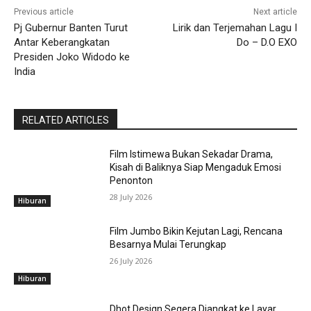
Previous article
Next article
Pj Gubernur Banten Turut
Lirik dan Terjemahan Lagu I
Antar Keberangkatan
Do – D.O EXO
Presiden Joko Widodo ke
India
RELATED ARTICLES
Film Istimewa Bukan Sekadar Drama,
Kisah di Baliknya Siap Mengaduk Emosi
Penonton
28 July 2026
Hiburan
Film Jumbo Bikin Kejutan Lagi, Rencana
Besarnya Mulai Terungkap
26 July 2026
Hiburan
Dhot Design Segera Diangkat ke Layar