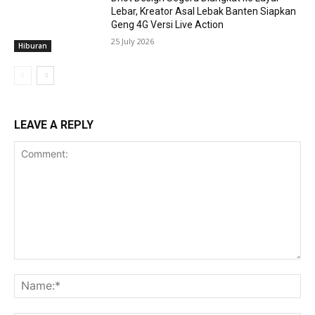
Lebar, Kreator Asal Lebak Banten Siapkan
Geng 4G Versi Live Action
25 July 2026
Hiburan
LEAVE A REPLY
Comment:
Na