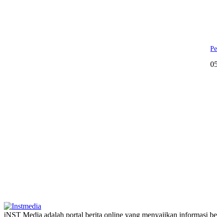
Pe
0
iNST Media adalah portal berita online yang menyajikan informasi ber