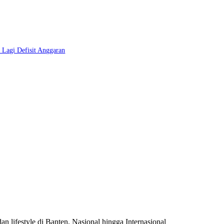
Lagi Defisit Anggaran
n lifestyle di Banten, Nasional hingga Internasional