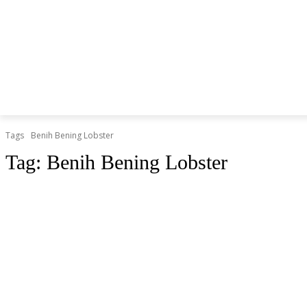
BERITA
O
HOME
HIBURAN
KESEHATAN
Tags
Benih Bening Lobster
Tag:
Benih Bening Lobster