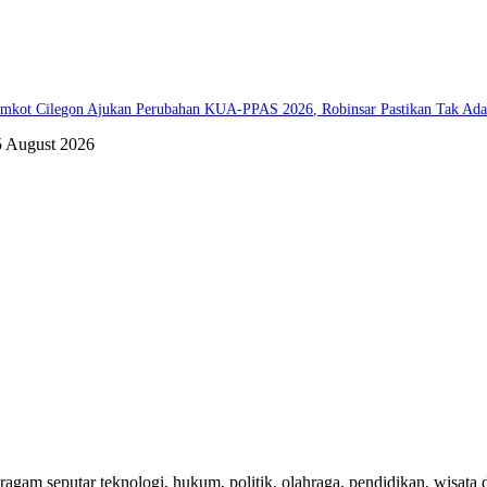
mkot Cilegon Ajukan Perubahan KUA-PPAS 2026, Robinsar Pastikan Tak Ada 
5 August 2026
agam seputar teknologi, hukum, politik, olahraga, pendidikan, wisata da