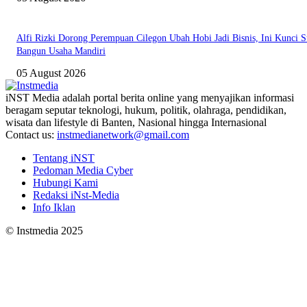
Alfi Rizki Dorong Perempuan Cilegon Ubah Hobi Jadi Bisnis, Ini Kunci S
Bangun Usaha Mandiri
05 August 2026
iNST Media adalah portal berita online yang menyajikan informasi
beragam seputar teknologi, hukum, politik, olahraga, pendidikan,
wisata dan lifestyle di Banten, Nasional hingga Internasional
Contact us:
instmedianetwork@gmail.com
Tentang iNST
Pedoman Media Cyber
Hubungi Kami
Redaksi iNst-Media
Info Iklan
© Instmedia 2025