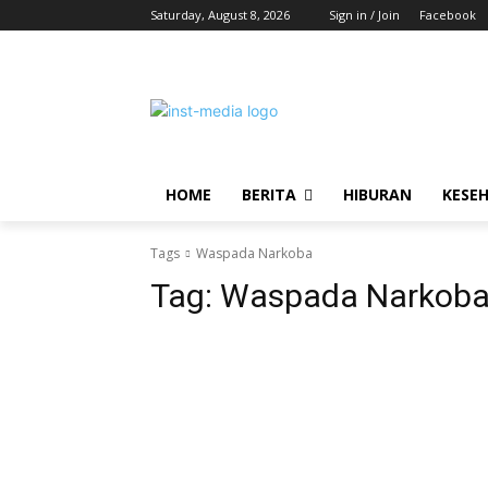
Saturday, August 8, 2026
Sign in / Join
Facebook
HOME
BERITA
HIBURAN
KESE
Tags
Waspada Narkoba
Tag:
Waspada Narkob