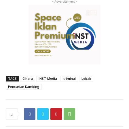
- Advertisement -
TAGS
Cihara
INST-Media
kriminal
Lebak
Pencurian Kambing