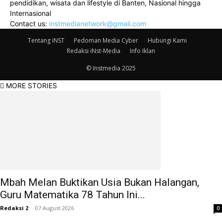
pendidikan, wisata dan lifestyle di Banten, Nasional hingga
Internasional
Contact us:
instmedianetwork@gmail.com
Tentang iNST
Pedoman Media Cyber
Hubungi Kami
Redaksi iNst-Media
Info Iklan
© Instmedia 2025
MORE STORIES
Mbah Melan Buktikan Usia Bukan Halangan,
Guru Matematika 78 Tahun Ini...
Redaksi 2
-
07 August 2026
0