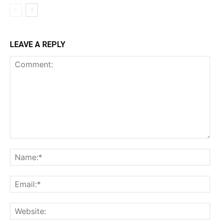
LEAVE A REPLY
Comment:
Na
Ema
Web