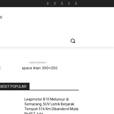
IDIKAN
WISATA
PELUANG USAHA
VIDEO
MORE
- Advertisment -
MOST POPULAR
Leapmotor B10 Meluncur di
Semarang, SUV Listrik Berjarak
Tempuh 516 Km Dibanderol Mulai
Rp457 Juta