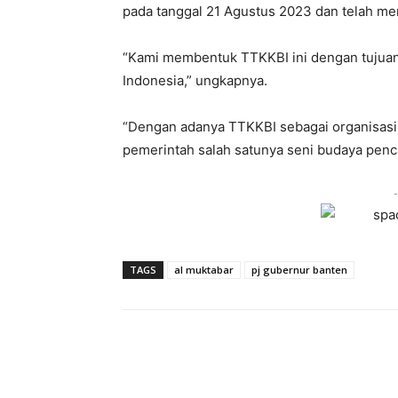
pada tanggal 21 Agustus 2023 dan telah memi
“Kami membentuk TTKKBI ini dengan tujuan 
Indonesia,” ungkapnya.
“Dengan adanya TTKKBI sebagai organisas
pemerintah salah satunya seni budaya pencak
-
TAGS
al muktabar
pj gubernur banten
Share