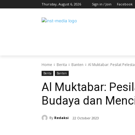
Thursday, August 6, 2026
Sign in / Join
Facebook
HOME
BERITA
HIBURAN
KES
Home
Berita
Banten
Al Muktabar: Pesilat Peles
Berita
Banten
Al Muktabar: Pesil
Budaya dan Menc
By
Redaksi
22 October 2023
Share