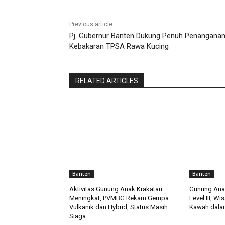
Previous article
Pj. Gubernur Banten Dukung Penuh Penangana
Kebakaran TPSA Rawa Kucing
RELATED ARTICLES
Banten
Banten
Aktivitas Gunung Anak Krakatau
Gunung Anak
Meningkat, PVMBG Rekam Gempa
Level III, W
Vulkanik dan Hybrid, Status Masih
Kawah dalam
Siaga