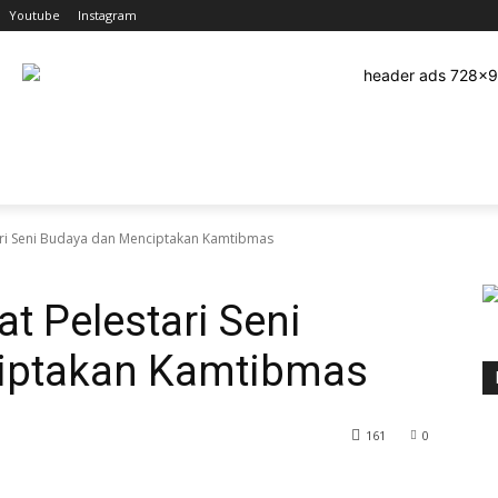
Youtube
Instagram
EHATAN
OLAHRAGA
HUKRIM
TEKNOLOGI
PEND
tari Seni Budaya dan Menciptakan Kamtibmas
at Pelestari Seni
iptakan Kamtibmas
161
0