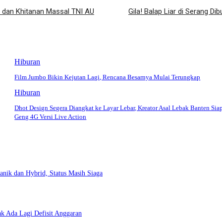
 dan Khitanan Massal TNI AU
Gila! Balap Liar di Serang 
Hiburan
Film Jumbo Bikin Kejutan Lagi, Rencana Besarnya Mulai Terungkap
Hiburan
Dhot Design Segera Diangkat ke Layar Lebar, Kreator Asal Lebak Banten Sia
Geng 4G Versi Live Action
ik dan Hybrid, Status Masih Siaga
k Ada Lagi Defisit Anggaran