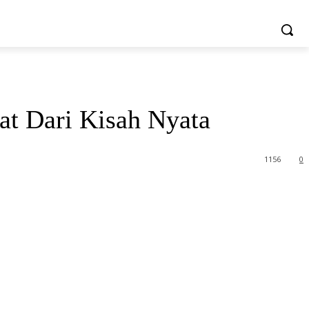
MORE
SATA
PELUANG USAHA
VIDEO
kat Dari Kisah Nyata
1156
0