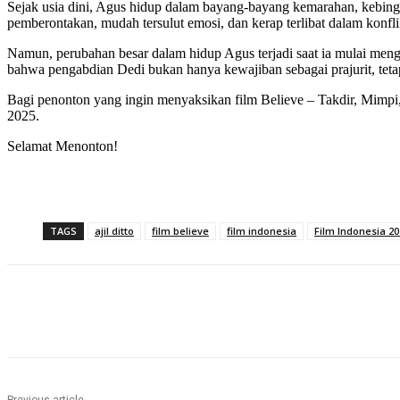
Sejak usia dini, Agus hidup dalam bayang-bayang kemarahan, kebingu
pemberontakan, mudah tersulut emosi, dan kerap terlibat dalam konfli
Namun, perubahan besar dalam hidup Agus terjadi saat ia mulai mengg
bahwa pengabdian Dedi bukan hanya kewajiban sebagai prajurit, teta
Bagi penonton yang ingin menyaksikan film Believe – Takdir, Mimpi
2025.
Selamat Menonton!
TAGS
ajil ditto
film believe
film indonesia
Film Indonesia 20
Share