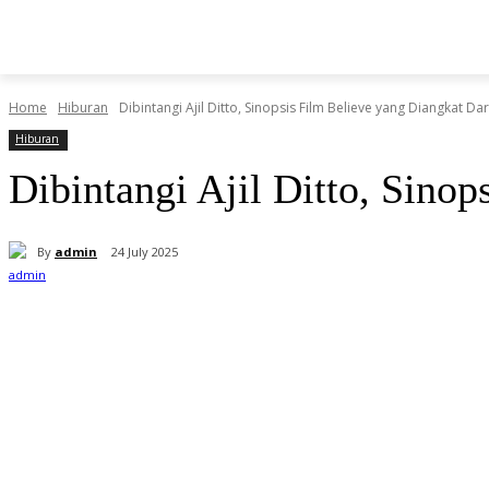
BERITA
O
HOME
HIBURAN
KESEHATAN
Home
Hiburan
Dibintangi Ajil Ditto, Sinopsis Film Believe yang Diangkat Da
Hiburan
Dibintangi Ajil Ditto, Sino
By
admin
24 July 2025
Share