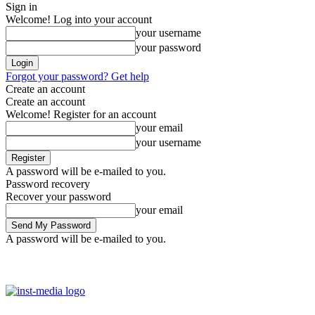
Sign in
Welcome! Log into your account
your username
your password
Forgot your password? Get help
Create an account
Create an account
Welcome! Register for an account
your email
your username
A password will be e-mailed to you.
Password recovery
Recover your password
your email
A password will be e-mailed to you.
Friday, August 7, 2026
Sign in / Join
Facebook
Youtube
Instag