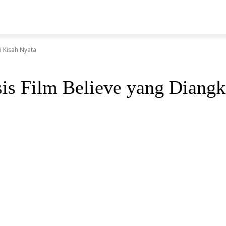
LAHRAGA
HUKRIM
TEKNOLOGI
PENDIDIKAN
WI
ri Kisah Nyata
psis Film Believe yang Diang