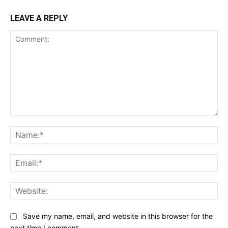
LEAVE A REPLY
Comment:
Na
Ema
Web
Save my name, email, and website in this browser for the
next time I comment.