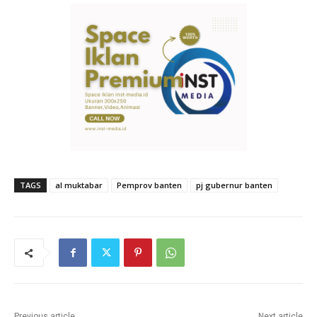
TAGS
al muktabar
Pemprov banten
pj gubernur banten
Previous article
Next article