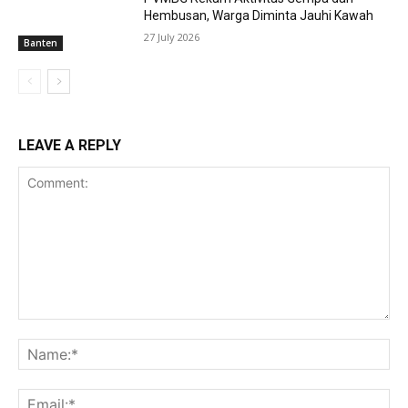
Hembusan, Warga Diminta Jauhi Kawah
27 July 2026
Banten
LEAVE A REPLY
Comment:
Na
Ema