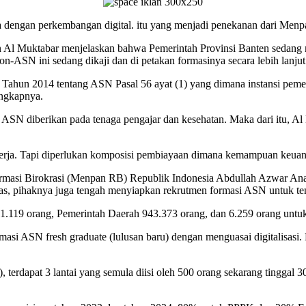
ta dengan perkembangan digital. itu yang menjadi penekanan dari Men
n Al Muktabar menjelaskan bahwa Pemerintah Provinsi Banten sedang 
ASN ini sedang dikaji dan di petakan formasinya secara lebih lanjut
hun 2014 tentang ASN Pasal 56 ayat (1) yang dimana instansi pemer
ungkapnya.
n ASN diberikan pada tenaga pengajar dan kesehatan. Maka dari itu,
rja. Tapi diperlukan komposisi pembiayaan dimana kemampuan keuangan
rmasi Birokrasi (Menpan RB) Republik Indonesia Abdullah Azwar Ana
, pihaknya juga tengah menyiapkan rekrutmen formasi ASN untuk tenaga
 81.119 orang, Pemerintah Daerah 943.373 orang, dan 6.259 orang unt
asi ASN fresh graduate (lulusan baru) dengan menguasai digitalisasi
dapat 3 lantai yang semula diisi oleh 500 orang sekarang tinggal 30