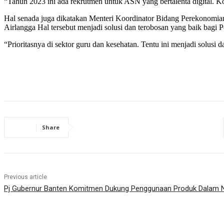
“Tahun 2023 ini ada rekrutmen untuk ASN yang bertalenta digital.
Hal senada juga dikatakan Menteri Koordinator Bidang Perekonomian 
Airlangga Hal tersebut menjadi solusi dan terobosan yang baik bagi P
“Prioritasnya di sektor guru dan kesehatan. Tentu ini menjadi solusi
Share
Previous article
Pj Gubernur Banten Komitmen Dukung Penggunaan Produk Dalam N