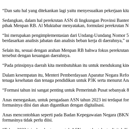
“Dan satu hal yang ditekankan lagi yaitu menyesuaikan pekerjaan ki
Sedangkan, dalam hal perekrutan ASN di lingkungan Provinsi Bante
pihak Menpan RB. Al Muktabar menyatakan, formulasi perekrutan Non-
“Ini merupakan pengimplementasian dari Undang-Uundang Nomor 5 Ta
berdasarkan analisis jabatan dan analisis beban kerja di daerahnya,” 
Selain itu, sesuai dengan arahan Menpan RB bahwa fokus perekruta
tersebut dengan keuangan daerahnya.
“Pada prinsipnya daerah kita membutuhkan itu untuk mendukung kine
Dalam kesempatan itu, Menteri Pemberdayaan Aparatur Negara Refo
tenaga kesehatan dan tenaga pendidikan untuk P3K serta menurut Anas
“Formasi tahun ini sangat penting untuk Pemerintah Pusat sebanyak
Anas menegaskan, untuk pengadaan ASN tahun 2023 ini terdapat form
formasinya diisi dan akan digantikan dengan digitalisasi.
Anas mencontohkan seperti pada Badan Kepegawaian Negara (BKN), ter
formasinya tidak perlu diisi.