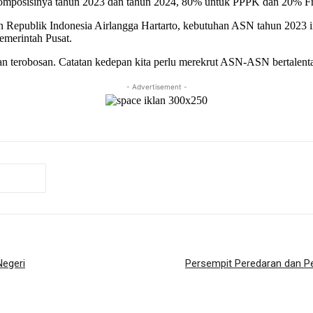
 Komposisinya tahun 2023 dan tahun 2024, 80% untuk PPPK dan 20% F
Republik Indonesia Airlangga Hartarto, kebutuhan ASN tahun 2023 ini
emerintah Pusat.
 dan terobosan. Catatan kedepan kita perlu merekrut ASN-ASN bertalent
- Advertisement -
egeri
Persempit Peredaran dan Pe