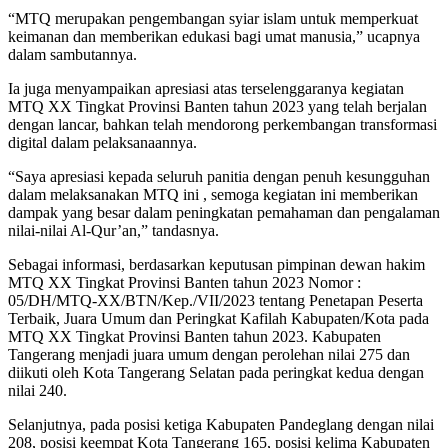
“MTQ merupakan pengembangan syiar islam untuk memperkuat
keimanan dan memberikan edukasi bagi umat manusia,” ucapnya
dalam sambutannya.
Ia juga menyampaikan apresiasi atas terselenggaranya kegiatan
MTQ XX Tingkat Provinsi Banten tahun 2023 yang telah berjalan
dengan lancar, bahkan telah mendorong perkembangan transformasi
digital dalam pelaksanaannya.
“Saya apresiasi kepada seluruh panitia dengan penuh kesungguhan
dalam melaksanakan MTQ ini , semoga kegiatan ini memberikan
dampak yang besar dalam peningkatan pemahaman dan pengalaman
nilai-nilai Al-Qur’an,” tandasnya.
Sebagai informasi, berdasarkan keputusan pimpinan dewan hakim
MTQ XX Tingkat Provinsi Banten tahun 2023 Nomor :
05/DH/MTQ-XX/BTN/Kep./VII/2023 tentang Penetapan Peserta
Terbaik, Juara Umum dan Peringkat Kafilah Kabupaten/Kota pada
MTQ XX Tingkat Provinsi Banten tahun 2023. Kabupaten
Tangerang menjadi juara umum dengan perolehan nilai 275 dan
diikuti oleh Kota Tangerang Selatan pada peringkat kedua dengan
nilai 240.
Selanjutnya, pada posisi ketiga Kabupaten Pandeglang dengan nilai
208, posisi keempat Kota Tangerang 165, posisi kelima Kabupaten