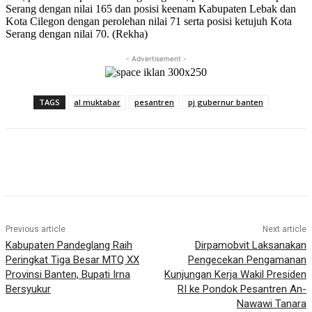
Serang dengan nilai 165 dan posisi keenam Kabupaten Lebak dan
Kota Cilegon dengan perolehan nilai 71 serta posisi ketujuh Kota
Serang dengan nilai 70. (Rekha)
- Advertisement -
TAGS
al muktabar
pesantren
pj gubernur banten
Previous article
Next article
Kabupaten Pandeglang Raih
Dirpamobvit Laksanakan
Peringkat Tiga Besar MTQ XX
Pengecekan Pengamanan
Provinsi Banten, Bupati Irna
Kunjungan Kerja Wakil Presiden
Bersyukur
RI ke Pondok Pesantren An-
Nawawi Tanara