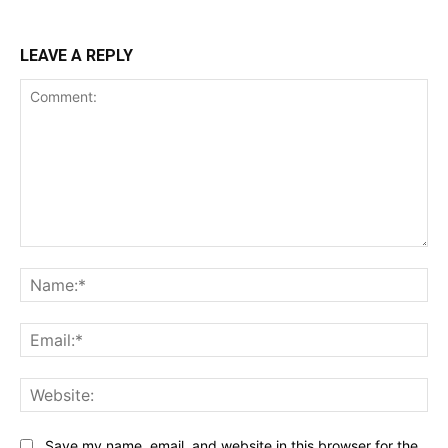
LEAVE A REPLY
Comment:
Na
Ema
Web
Save my name, email, and website in this browser for the