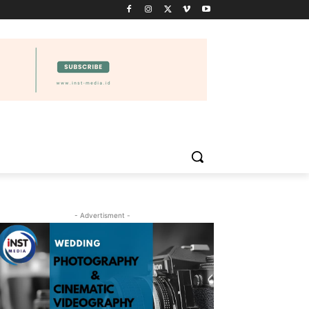
IDIKAN
WISATA
PELUANG USAHA
VIDEO
MORE
- Advertisment -