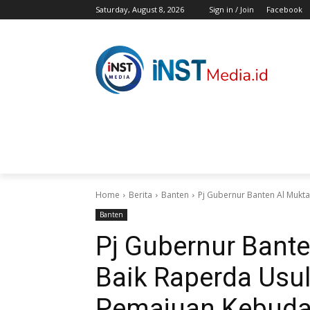
Saturday, August 8, 2026
Sign in / Join
Facebook
HOME
BERITA
HIBURAN
KES
Home
Berita
Banten
Pj Gubernur Banten Al Mukt
Banten
Pj Gubernur Bant
Baik Raperda Usu
Pemajuan Kebud