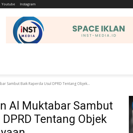
Youtube
Instagram
EHATAN
OLAHRAGA
HUKRIM
TEKNOLOGI
PEND
abar Sambut Baik Raperda Usul DPRD Tentang Objek...
en Al Muktabar Sambut
l DPRD Tentang Objek
ayaan