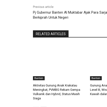
Previous article
Pj Gubernur Banten Al Muktabar Ajak Para Sarj
Berkiprah Untuk Negeri
RELATED ARTICLES
Banten
Banten
Aktivitas Gunung Anak Krakatau
Gunung Anak
Meningkat, PVMBG Rekam Gempa
Level III, W
Vulkanik dan Hybrid, Status Masih
Kawah dalam
Siaga