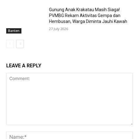
Gunung Anak Krakatau Masih Siaga!
PVMBG Rekam Aktivitas Gempa dan
Hembusan, Warga Diminta Jauhi Kawah
27 July 2026
Banten
LEAVE A REPLY
Comment:
Na