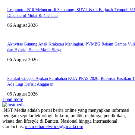
Leapmotor B10 Meluncur di Semarang, SUV Listrik Berjarak Tempuh 5
Dibanderol Mulai Rp457 Juta
06 August 2026
Aktivitas Gunung Anak Krakatau Meningkat, PVMBG Rekam Gempa Vul
dan Hybrid, Status Masih Siaga
06 August 2026
Pemkot Cilegon Ajukan Perubahan KUA-PPAS 2026, Robinsar Pastikan T
Ada Lagi Defisit Anggaran
05 August 2026
Load more
iNST Media adalah portal berita online yang menyajikan informasi
beragam seputar teknologi, hukum, politik, olahraga, pendidikan,
wisata dan lifestyle di Banten, Nasional hingga Internasional
Contact us:
instmedianetwork@gmail.com