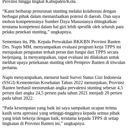
Provinsi hingga tingkat Kabupaten/Kota.
“Kami berharap penurunan stunting melalui kolaborasi dengan
berbagai pihak dalam memanfaatkan potensi di daerah. Dan saya
mohon kompetensinya Sumber Daya Manusianya ditingkatkan
terutama kompetensi dalam hal gizi lebih spesifik oleh seluruh para
pelaku penekan stunting,” ungkapnya.
Sementara itu, Plh. Kepala Perwakilan BKKBN Provinsi Banten
Drs. Napis MM, menyampaikan evaluasi program kerja TPPS ini
merupakan penguatan terkait peran dan fungsi dari TPPS secara
berjenjang. Ia menyampaikan, rapat evaluasi ini dilakukan untuk
melihat upaya penekanan stunting oleh Pemprov Banten di triwulan
pertama.
Napis menyampaikan, menurut hasil Survei Status Gizi Indonesia
(SSGI) Kementerian Kesehatan Tahun 2022 menunjukan, Provinsi
Banten berhasil menurunkan angka prevalensi stunting sebesar 4,5
persen dari angka 24,5 persen pada tahun 2021 menjadi 20 persen
pada tahun 2022.
“Pada kesempatan yang baik ini saya sampaikan ucapan terima
kasih serta apresiasi yang setinggi-tingginya kepada semua pihak
yang telah bekerja dengan baik, terutama kepada TPPS di setiap
tingkatan di Provinsi Banten ini,” ungkapnya.