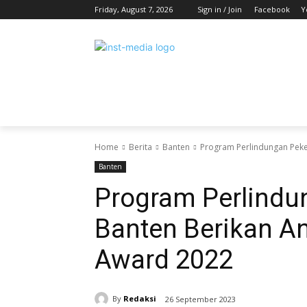
Friday, August 7, 2026
Sign in / Join
Facebook
Y
HOME
BERITA
HIBURAN
KES
Home
Berita
Banten
Program Perlindungan Peke
Banten
Program Perlindu
Banten Berikan An
Award 2022
By
Redaksi
26 September 2023