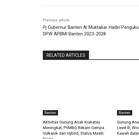
Previous article
Pj Gubernur Banten Al Muktabar Hadiri Penguk
DPW APBMI Banten 2023-2028
RELATED ARTICLES
Banten
Banten
Aktivitas Gunung Anak Krakatau
Gunung Anak
Meningkat, PVMBG Rekam Gempa
Level III, W
Vulkanik dan Hybrid, Status Masih
Kawah dalam
Siaga