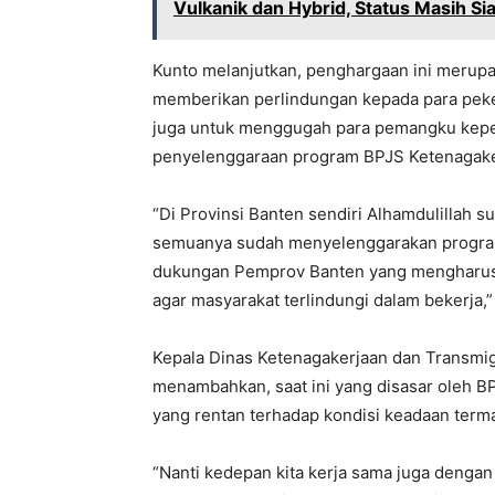
Vulkanik dan Hybrid, Status Masih Si
Kunto melanjutkan, penghargaan ini merup
memberikan perlindungan kepada para pekerj
juga untuk menggugah para pemangku kep
penyelenggaraan program BPJS Ketenagakerj
“Di Provinsi Banten sendiri Alhamdulillah 
semuanya sudah menyelenggarakan program B
dukungan Pemprov Banten yang mengharusk
agar masyarakat terlindungi dalam bekerja,”
Kepala Dinas Ketenagakerjaan dan Transmigr
menambahkan, saat ini yang disasar oleh BP
yang rentan terhadap kondisi keadaan terma
“Nanti kedepan kita kerja sama juga dengan 