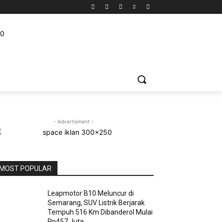
IDIKAN
WISATA
PELUANG USAHA
VIDEO
MORE
- Advertisment -
MOST POPULAR
Leapmotor B10 Meluncur di
Semarang, SUV Listrik Berjarak
Tempuh 516 Km Dibanderol Mulai
Rp457 Juta