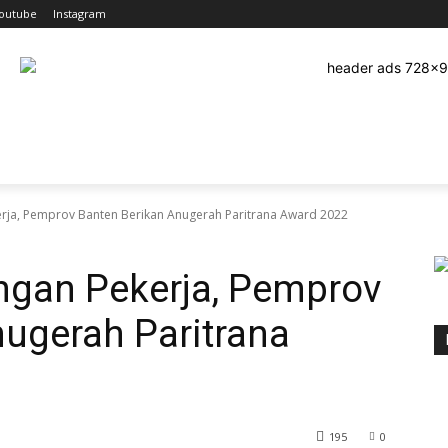
outube
Instagram
EHATAN
OLAHRAGA
HUKRIM
TEKNOLOGI
PEND
rja, Pemprov Banten Berikan Anugerah Paritrana Award 2022
ngan Pekerja, Pemprov
ugerah Paritrana
195
0