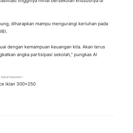
asilitasi tingginya minat bersekolah khususnya di
pung, diharapkan mampu mengurangi keriuhan pada
DB).
suai dengan kemampuan keuangan kita. Akan terus
gkatkan angka partisipasi sekolah,” pungkas Al
 Advertisement -