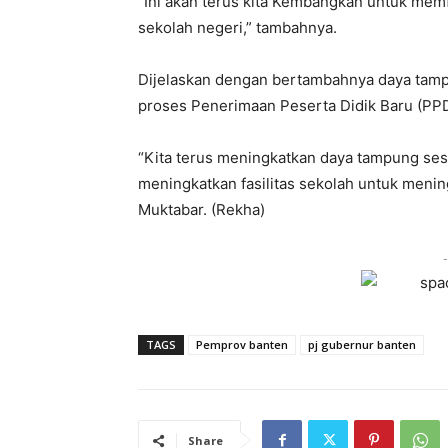
“Ini akan terus kita Kembangkan untuk memf
sekolah negeri,” tambahnya.
Dijelaskan dengan bertambahnya daya tam
proses Penerimaan Peserta Didik Baru (PP
“Kita terus meningkatkan daya tampung se
meningkatkan fasilitas sekolah untuk menin
Muktabar. (Rekha)
-
TAGS
Pemprov banten
pj gubernur banten
Share