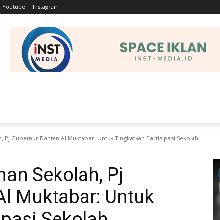
Youtube
Instagram
EHATAN
OLAHRAGA
HUKRIM
TEKNOLOGI
PEND
 Pj Gubernur Banten Al Muktabar: Untuk Tingkatkan Partisipasi Sekolah
an Sekolah, Pj
Al Muktabar: Untuk
ipasi Sekolah