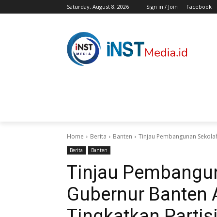
Saturday, August 8, 2026
Sign in / Join
Facebook
HOME
BERITA
HIBURAN
KES
Home
Berita
Banten
Tinjau Pembangunan Sekolah,
Berita
Banten
Tinjau Pembangun
Gubernur Banten 
Tingkatkan Partis