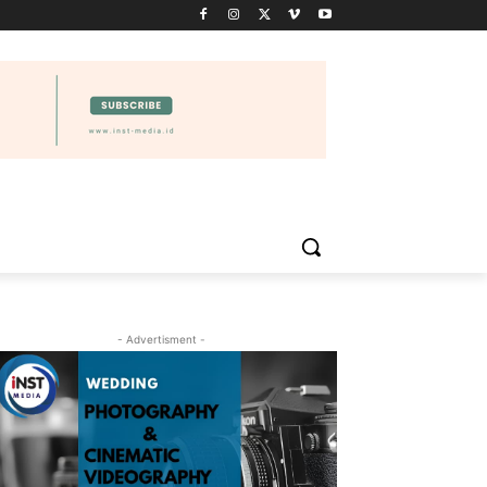
IDIKAN
WISATA
PELUANG USAHA
VIDEO
MORE
- Advertisment -