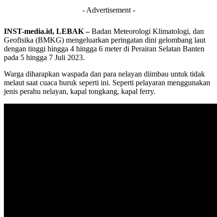
- Advertisement -
INST-media.id, LEBAK –
Badan Meteorologi Klimatologi, dan
Geofisika (BMKG) mengeluarkan peringatan dini gelombang laut
dengan tinggi hingga 4 hingga 6 meter di Perairan Selatan Banten
pada 5 hingga 7 Juli 2023.
Warga diharapkan waspada dan para nelayan diimbau untuk tidak
melaut saat cuaca buruk seperti ini. Seperti pelayaran menggunakan
jenis perahu nelayan, kapal tongkang, kapal ferry.