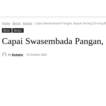
BERITA
O
HOME
HIBURAN
KESEHATAN
Home
Berita
Banten
Capai Swasembada Pangan, Bupati Serang Dorong Ek
Berita
Banten
Capai Swasembada Pangan, B
By
Redaksi
16 October 2023
Share