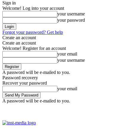
Sign in
Welcome! Log into your account
your username
your password
Forgot your password? Get help
Create an account
Create an account
Welcome! Register for an account
your email
your username
A password will be e-mailed to you.
Password recovery
Recover your password
your email
A password will be e-mailed to you.
Sunday, August 9, 2026
Sign in / Join
Facebook
Youtube
Insta