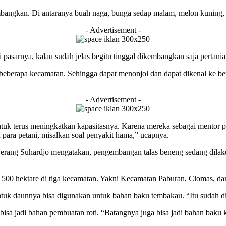
embangkan. Di antaranya buah naga, bunga sedap malam, melon kuning, 
- Advertisement -
 pasarnya, kalau sudah jelas begitu tinggal dikembangkan saja pertania
 beberapa kecamatan. Sehingga dapat menonjol dan dapat dikenal ke ber
- Advertisement -
tuk terus meningkatkan kapasitasnya. Karena mereka sebagai mentor pa
 para petani, misalkan soal penyakit hama,” ucapnya.
ang Suhardjo mengatakan, pengembangan talas beneng sedang dilakuk
500 hektare di tiga kecamatan. Yakni Kecamatan Paburan, Ciomas, d
ntuk daunnya bisa digunakan untuk bahan baku tembakau. “Itu sudah d
a jadi bahan pembuatan roti. “Batangnya juga bisa jadi bahan baku ka