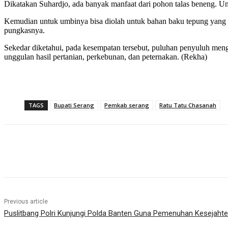
Dikatakan Suhardjo, ada banyak manfaat dari pohon talas beneng. U
Kemudian untuk umbinya bisa diolah untuk bahan baku tepung yang bis
pungkasnya.
Sekedar diketahui, pada kesempatan tersebut, puluhan penyuluh mengi
unggulan hasil pertanian, perkebunan, dan peternakan. (Rekha)
TAGS
Bupati Serang
Pemkab serang
Ratu Tatu Chasanah
Share
Previous article
Puslitbang Polri Kunjungi Polda Banten Guna Pemenuhan Kesejaht