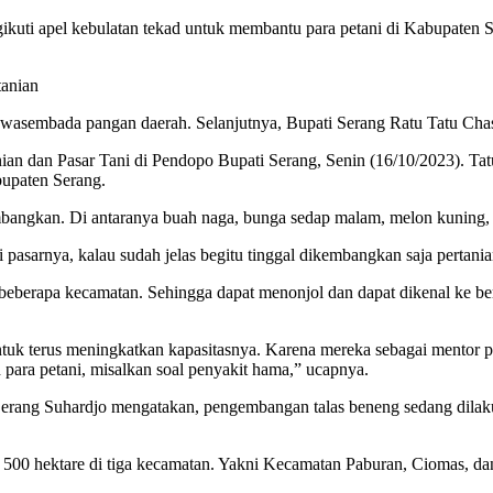
kuti apel kebulatan tekad untuk membantu para petani di Kabupaten Se
tanian
asembada pangan daerah. Selanjutnya, Bupati Serang Ratu Tatu Chasa
nian dan Pasar Tani di Pendopo Bupati Serang, Senin (16/10/2023). 
bupaten Serang.
embangkan. Di antaranya buah naga, bunga sedap malam, melon kuning, 
 pasarnya, kalau sudah jelas begitu tinggal dikembangkan saja pertania
 beberapa kecamatan. Sehingga dapat menonjol dan dapat dikenal ke ber
tuk terus meningkatkan kapasitasnya. Karena mereka sebagai mentor pa
 para petani, misalkan soal penyakit hama,” ucapnya.
ang Suhardjo mengatakan, pengembangan talas beneng sedang dilakuk
500 hektare di tiga kecamatan. Yakni Kecamatan Paburan, Ciomas, d