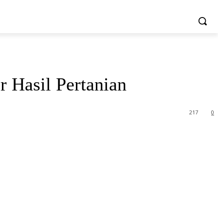
MORE
SATA
PELUANG USAHA
VIDEO
 Hasil Pertanian
217
0