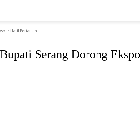
LAHRAGA
HUKRIM
TEKNOLOGI
PENDIDIKAN
WI
spor Hasil Pertanian
upati Serang Dorong Ekspor