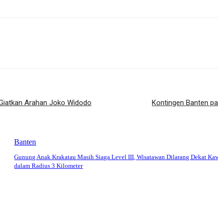
us Giatkan Arahan Joko Widodo
Kontingen Banten p
Banten
Gunung Anak Krakatau Masih Siaga Level III, Wisatawan Dilarang Dekat Ka
dalam Radius 3 Kilometer