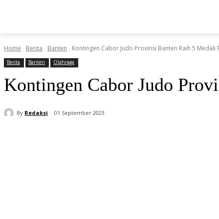
BERITA
O
HOME
HIBURAN
KESEHATAN
Home
Berita
Banten
Kontingen Cabor Judo Provinsi Banten Raih 5 Medali
Berita
Banten
Olahraga
Kontingen Cabor Judo Prov
By
Redaksi
01 September 2023
Share