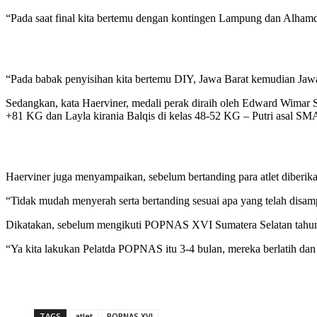
“Pada saat final kita bertemu dengan kontingen Lampung dan Alhamdu
“Pada babak penyisihan kita bertemu DIY, Jawa Barat kemudian Jaw
Sedangkan, kata Haerviner, medali perak diraih oleh Edward Wimar S
+81 KG dan Layla kirania Balqis di kelas 48-52 KG – Putri asal SM
Haerviner juga menyampaikan, sebelum bertanding para atlet diberik
“Tidak mudah menyerah serta bertanding sesuai apa yang telah disamp
Dikatakan, sebelum mengikuti POPNAS XVI Sumatera Selatan tahun 20
“Ya kita lakukan Pelatda POPNAS itu 3-4 bulan, mereka berlatih dan 
TAGS
atlet
POPNAS XVI