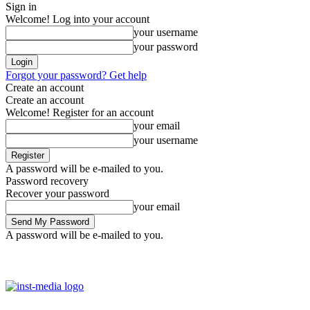
Sign in
Welcome! Log into your account
your username
your password
Forgot your password? Get help
Create an account
Create an account
Welcome! Register for an account
your email
your username
A password will be e-mailed to you.
Password recovery
Recover your password
your email
A password will be e-mailed to you.
Friday, August 7, 2026
Sign in / Join
Facebook
Youtube
Instag