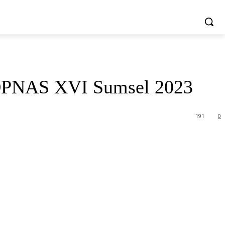
MORE
SATA
PELUANG USAHA
VIDEO
 POPNAS XVI Sumsel 2023
191
0