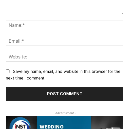
Comment:
Na
Ema
Web
Save my name, email, and website in this browser for the
next time I comment.
- Advertisment -