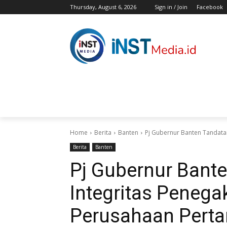
Thursday, August 6, 2026
Sign in / Join
Facebook
HOME
BERITA
HIBURAN
KES
Home
Berita
Banten
Pj Gubernur Banten Tandata
Berita
Banten
Pj Gubernur Bant
Integritas Peneg
Perusahaan Pert