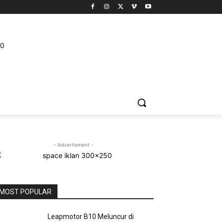
IDIKAN
WISATA
PELUANG USAHA
VIDEO
MORE
- Advertisment -
MOST POPULAR
Leapmotor B10 Meluncur di