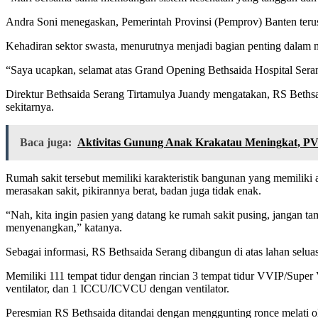
Andra Soni menegaskan, Pemerintah Provinsi (Pemprov) Banten terus
Kehadiran sektor swasta, menurutnya menjadi bagian penting dalam 
“Saya ucapkan, selamat atas Grand Opening Bethsaida Hospital Ser
Direktur Bethsaida Serang Tirtamulya Juandy mengatakan, RS Bethsai
sekitarnya.
Baca juga:
Aktivitas Gunung Anak Krakatau Meningkat, P
Rumah sakit tersebut memiliki karakteristik bangunan yang memilik
merasakan sakit, pikirannya berat, badan juga tidak enak.
“Nah, kita ingin pasien yang datang ke rumah sakit pusing, jangan t
menyenangkan,” katanya.
Sebagai informasi, RS Bethsaida Serang dibangun di atas lahan selua
Memiliki 111 tempat tidur dengan rincian 3 tempat tidur VVIP/Super V
ventilator, dan 1 ICCU/ICVCU dengan ventilator.
Peresmian RS Bethsaida ditandai dengan menggunting ronce melati o