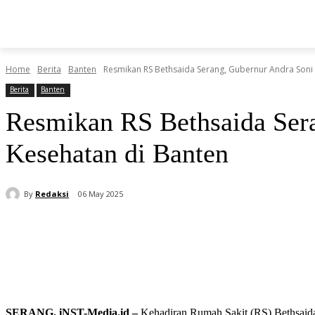
BERITA
O
HOME
HIBURAN
KESEHATAN
Home
Berita
Banten
Resmikan RS Bethsaida Serang, Gubernur Andra Soni 
Berita
Banten
Resmikan RS Bethsaida Ser
Kesehatan di Banten
By
Redaksi
06 May 2025
Share
SERANG, iNST-Media.id –
Kehadiran Rumah Sakit (RS) Bethsaida 