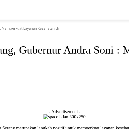
LAHRAGA
HUKRIM
TEKNOLOGI
PENDIDIKAN
WI
: Memperkuat Layanan Kesehatan di...
ang, Gubernur Andra Soni :
- Advertisement -
Serang merupakan langkah positif untuk memperkuat layanan kesehata