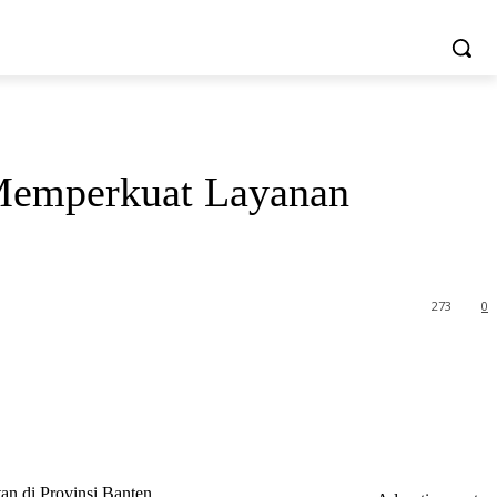
MORE
SATA
PELUANG USAHA
VIDEO
 Memperkuat Layanan
273
0
n di Provinsi Banten.