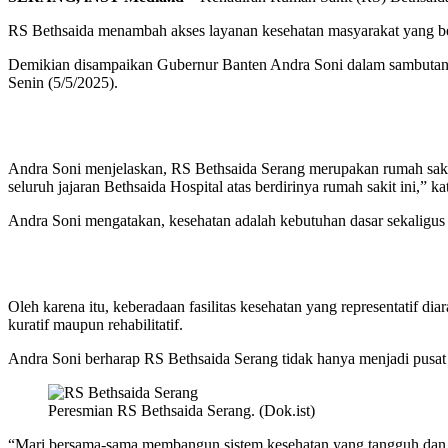
RS Bethsaida menambah akses layanan kesehatan masyarakat yang be
Demikian disampaikan Gubernur Banten Andra Soni dalam sambutanny
Senin (5/5/2025).
Andra Soni menjelaskan, RS Bethsaida Serang merupakan rumah sakit
seluruh jajaran Bethsaida Hospital atas berdirinya rumah sakit ini,” ka
Andra Soni mengatakan, kesehatan adalah kebutuhan dasar sekaligus 
Oleh karena itu, keberadaan fasilitas kesehatan yang representatif
kuratif maupun rehabilitatif.
Andra Soni berharap RS Bethsaida Serang tidak hanya menjadi pusat p
Peresmian RS Bethsaida Serang. (Dok.ist)
“Mari bersama-sama membangun sistem kesehatan yang tangguh dan re