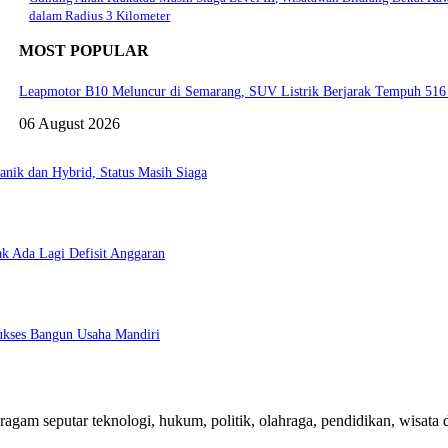
dalam Radius 3 Kilometer
MOST POPULAR
Leapmotor B10 Meluncur di Semarang, SUV Listrik Berjarak Tempuh 516
06 August 2026
ik dan Hybrid, Status Masih Siaga
k Ada Lagi Defisit Anggaran
Sukses Bangun Usaha Mandiri
agam seputar teknologi, hukum, politik, olahraga, pendidikan, wisata da