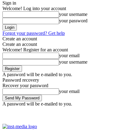
Sign in
Welcome! Log into your account
your username
your password
Forgot your password? Get help
Create an account
Create an account
Welcome! Register for an account
your email
your username
A password will be e-mailed to you.
Password recovery
Recover your password
your email
A password will be e-mailed to you.
Friday, August 7, 2026
Sign in / Join
Facebook
Youtube
Instag