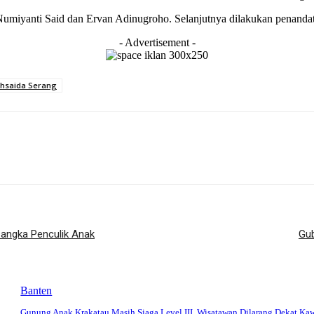
Numiyanti Said dan Ervan Adinugroho. Selanjutnya dilakukan penandat
- Advertisement -
thsaida Serang
sangka Penculik Anak
Gub
Banten
Gunung Anak Krakatau Masih Siaga Level III, Wisatawan Dilarang Dekat Ka