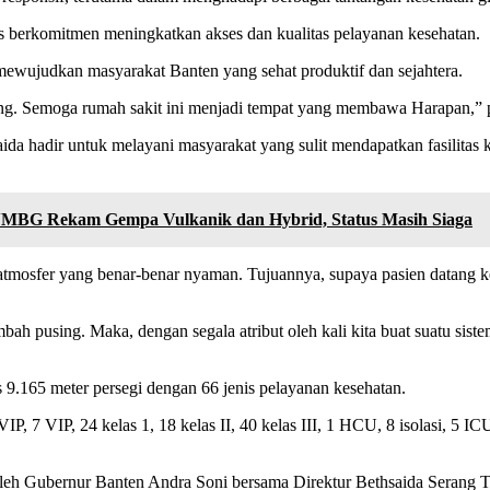
 berkomitmen meningkatkan akses dan kualitas pelayanan kesehatan.
mewujudkan masyarakat Banten yang sehat produktif dan sejahtera.
ang. Semoga rumah sakit ini menjadi tempat yang membawa Harapan,”
da hadir untuk melayani masyarakat yang sulit mendapatkan fasilitas 
VMBG Rekam Gempa Vulkanik dan Hybrid, Status Masih Siaga
i atmosfer yang benar-benar nyaman. Tujuannya, supaya pasien datang
ambah pusing. Maka, dengan segala atribut oleh kali kita buat suatu s
s 9.165 meter persegi dengan 66 jenis pelayanan kesehatan.
IP, 7 VIP, 24 kelas 1, 18 kelas II, 40 kelas III, 1 HCU, 8 isolasi, 5 
leh Gubernur Banten Andra Soni bersama Direktur Bethsaida Serang T