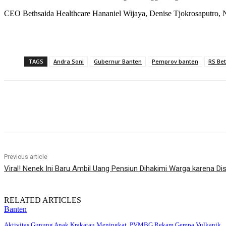
CEO Bethsaida Healthcare Hananiel Wijaya, Denise Tjokrosaputro, 
TAGS
Andra Soni
Gubernur Banten
Pemprov banten
RS Be
Share
Previous article
Viral! Nenek Ini Baru Ambil Uang Pensiun Dihakimi Warga karena Di
RELATED ARTICLES
Banten
Aktivitas Gunung Anak Krakatau Meningkat, PVMBG Rekam Gempa Vulkanik