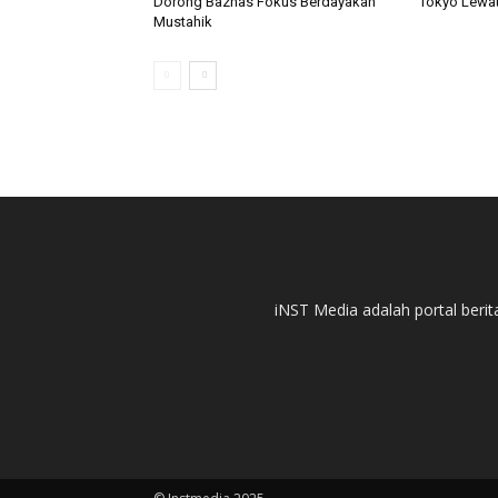
Dorong Baznas Fokus Berdayakan
Tokyo Lewat
Mustahik
iNST Media adalah portal berit