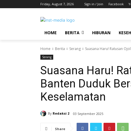
Friday, August 7, 2026
Sign in / Join
Facebook
Y
HOME
BERITA
HIBURAN
KESE
Home
Berita
Serang
Suasana Haru! Ratusan Ojol
Serang
Suasana Haru! Rat
Banten Duduk Ber
Keselamatan
By
Redaksi 2
03 September 2025
Share