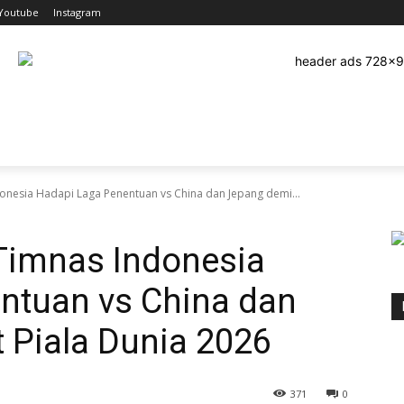
Youtube
Instagram
EHATAN
OLAHRAGA
HUKRIM
TEKNOLOGI
PEND
onesia Hadapi Laga Penentuan vs China dan Jepang demi...
Timnas Indonesia
ntuan vs China dan
 Piala Dunia 2026
371
0