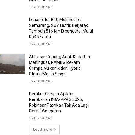
07 August 2026
Leapmotor B10 Meluncur di
Semarang, SUV Listrik Berjarak
Tempuh 516 Km Dibanderol Mulai
Rp457 Juta
06 August 2026
Aktivitas Gunung Anak Krakatau
Meningkat, PVMBG Rekam
Gempa Vulkanik dan Hybrid,
Status Masih Siaga
06 August 2026
Pemkot Cilegon Ajukan
Perubahan KUA-PPAS 2026,
Robinsar Pastikan Tak Ada Lagi
Defisit Anggaran
05 August 2026
Load more