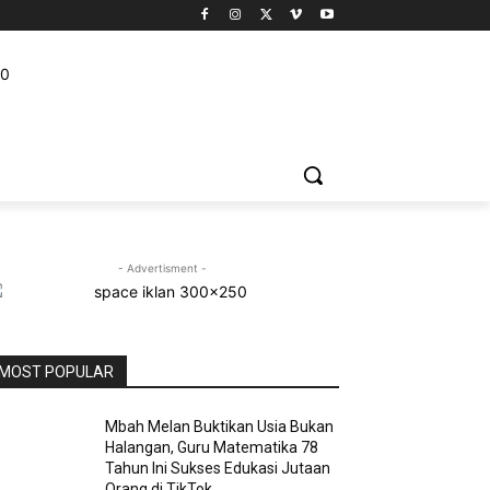
IDIKAN
WISATA
PELUANG USAHA
VIDEO
MORE
- Advertisment -
MOST POPULAR
Mbah Melan Buktikan Usia Bukan
Halangan, Guru Matematika 78
Tahun Ini Sukses Edukasi Jutaan
Orang di TikTok