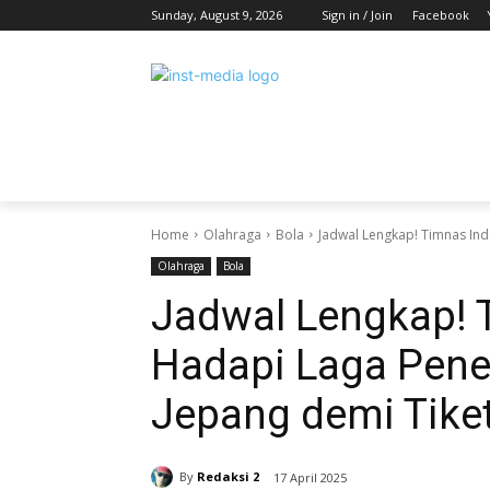
Sunday, August 9, 2026
Sign in / Join
Facebook
HOME
BERITA
HIBURAN
KES
Home
Olahraga
Bola
Jadwal Lengkap! Timnas Ind
Olahraga
Bola
Jadwal Lengkap! 
Hadapi Laga Pene
Jepang demi Tiket
By
Redaksi 2
17 April 2025