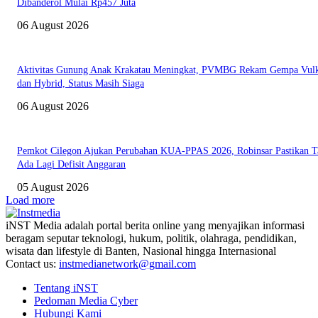
Dibanderol Mulai Rp457 Juta
06 August 2026
Aktivitas Gunung Anak Krakatau Meningkat, PVMBG Rekam Gempa Vul
dan Hybrid, Status Masih Siaga
06 August 2026
Pemkot Cilegon Ajukan Perubahan KUA-PPAS 2026, Robinsar Pastikan T
Ada Lagi Defisit Anggaran
05 August 2026
Load more
iNST Media adalah portal berita online yang menyajikan informasi
beragam seputar teknologi, hukum, politik, olahraga, pendidikan,
wisata dan lifestyle di Banten, Nasional hingga Internasional
Contact us:
instmedianetwork@gmail.com
Tentang iNST
Pedoman Media Cyber
Hubungi Kami