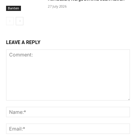
27 July 2026
Banten
LEAVE A REPLY
Comment:
Na
Ema